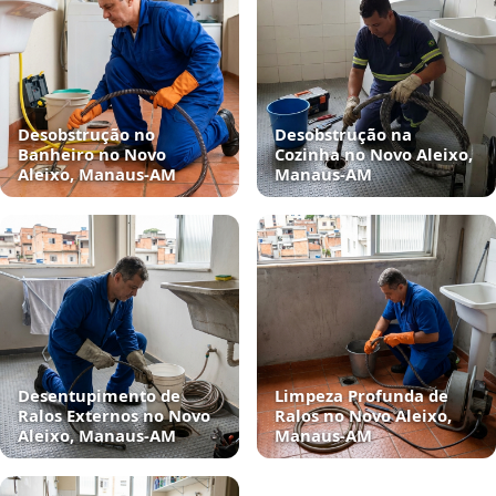
Desobstrução no
Desobstrução na
Banheiro no Novo
Cozinha no Novo Aleixo,
Aleixo, Manaus‑AM
Manaus‑AM
Desentupimento de
Limpeza Profunda de
Ralos Externos no Novo
Ralos no Novo Aleixo,
Aleixo, Manaus‑AM
Manaus‑AM