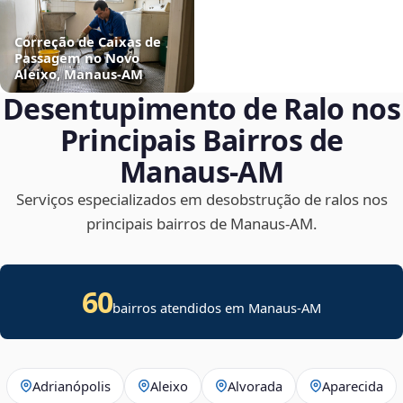
Correção de Caixas de
Passagem no Novo
Aleixo, Manaus‑AM
Desentupimento de Ralo nos
Principais Bairros de
Manaus‑AM
Serviços especializados em desobstrução de ralos nos
principais bairros de Manaus‑AM.
60
bairros atendidos em Manaus-AM
Adrianópolis
Aleixo
Alvorada
Aparecida