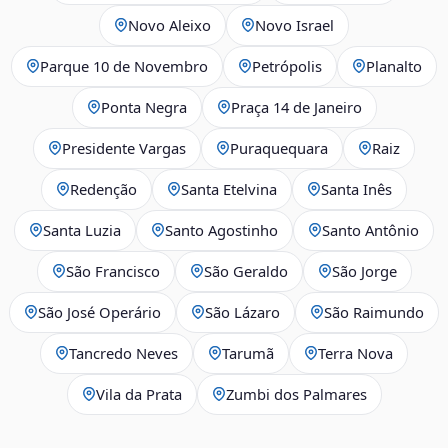
Novo Aleixo
Novo Israel
Parque 10 de Novembro
Petrópolis
Planalto
Ponta Negra
Praça 14 de Janeiro
Presidente Vargas
Puraquequara
Raiz
Redenção
Santa Etelvina
Santa Inês
Santa Luzia
Santo Agostinho
Santo Antônio
São Francisco
São Geraldo
São Jorge
São José Operário
São Lázaro
São Raimundo
Tancredo Neves
Tarumã
Terra Nova
Vila da Prata
Zumbi dos Palmares