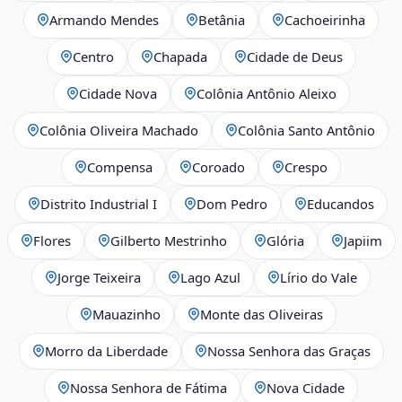
Armando Mendes
Betânia
Cachoeirinha
Centro
Chapada
Cidade de Deus
Cidade Nova
Colônia Antônio Aleixo
Colônia Oliveira Machado
Colônia Santo Antônio
Compensa
Coroado
Crespo
Distrito Industrial I
Dom Pedro
Educandos
Flores
Gilberto Mestrinho
Glória
Japiim
Jorge Teixeira
Lago Azul
Lírio do Vale
Mauazinho
Monte das Oliveiras
Morro da Liberdade
Nossa Senhora das Graças
Nossa Senhora de Fátima
Nova Cidade