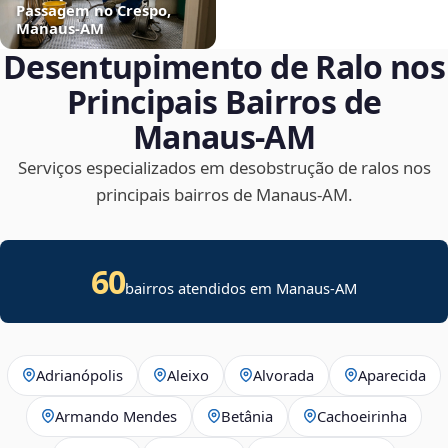
Passagem no Crespo,
Manaus‑AM
Desentupimento de Ralo nos
Principais Bairros de
Manaus‑AM
Serviços especializados em desobstrução de ralos nos
principais bairros de Manaus‑AM.
60
bairros atendidos em Manaus-AM
Adrianópolis
Aleixo
Alvorada
Aparecida
Armando Mendes
Betânia
Cachoeirinha