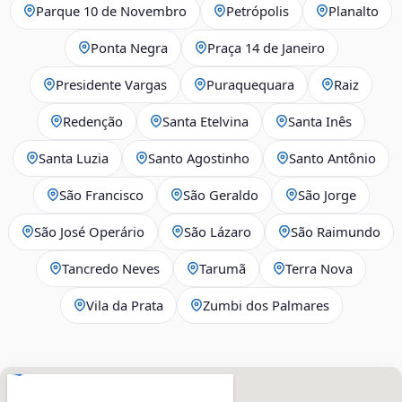
Parque 10 de Novembro
Petrópolis
Planalto
Ponta Negra
Praça 14 de Janeiro
Presidente Vargas
Puraquequara
Raiz
Redenção
Santa Etelvina
Santa Inês
Santa Luzia
Santo Agostinho
Santo Antônio
São Francisco
São Geraldo
São Jorge
São José Operário
São Lázaro
São Raimundo
Tancredo Neves
Tarumã
Terra Nova
Vila da Prata
Zumbi dos Palmares