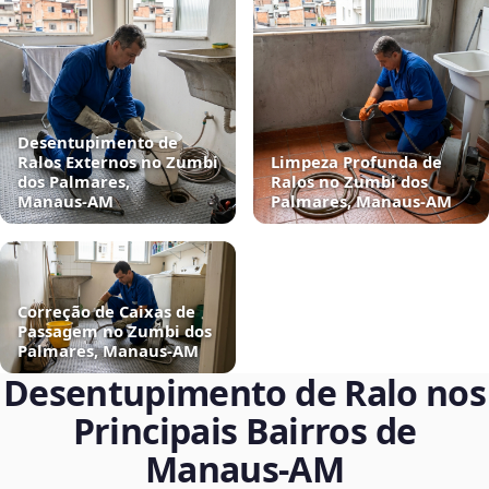
Desentupimento de
Ralos Externos no Zumbi
Limpeza Profunda de
dos Palmares,
Ralos no Zumbi dos
Manaus‑AM
Palmares, Manaus‑AM
Correção de Caixas de
Passagem no Zumbi dos
Palmares, Manaus‑AM
Desentupimento de Ralo nos
Principais Bairros de
Manaus‑AM