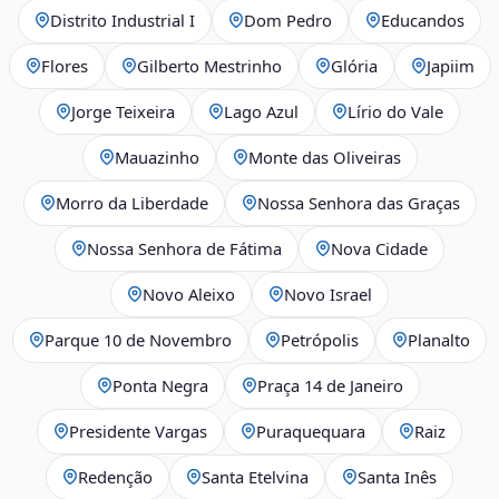
Distrito Industrial I
Dom Pedro
Educandos
Flores
Gilberto Mestrinho
Glória
Japiim
Jorge Teixeira
Lago Azul
Lírio do Vale
Mauazinho
Monte das Oliveiras
Morro da Liberdade
Nossa Senhora das Graças
Nossa Senhora de Fátima
Nova Cidade
Novo Aleixo
Novo Israel
Parque 10 de Novembro
Petrópolis
Planalto
Ponta Negra
Praça 14 de Janeiro
Presidente Vargas
Puraquequara
Raiz
Redenção
Santa Etelvina
Santa Inês