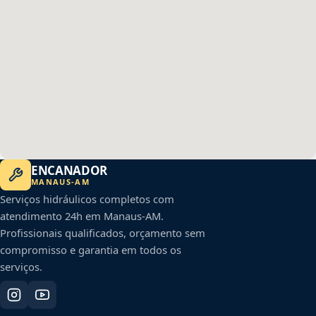
ENCANADOR
MANAUS
-
AM
Serviços hidráulicos completos com
atendimento 24h em
Manaus
-
AM
.
Profissionais qualificados, orçamento sem
compromisso e garantia em todos os
serviços.