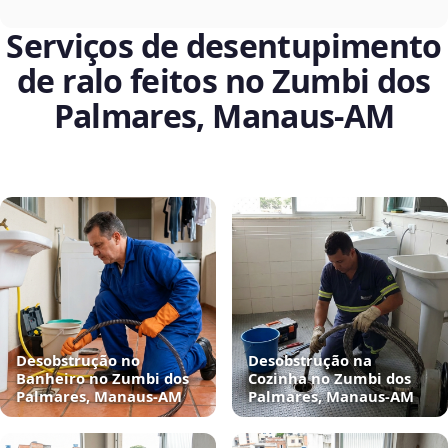
Serviços de desentupimento
de ralo feitos no Zumbi dos
Palmares, Manaus‑AM
Desobstrução no
Desobstrução na
Banheiro no Zumbi dos
Cozinha no Zumbi dos
Palmares, Manaus‑AM
Palmares, Manaus‑AM