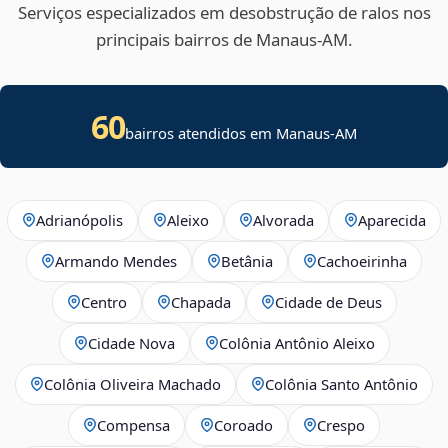
Serviços especializados em desobstrução de ralos nos
principais bairros de Manaus‑AM.
60
bairros atendidos em Manaus-AM
Adrianópolis
Aleixo
Alvorada
Aparecida
Armando Mendes
Betânia
Cachoeirinha
Centro
Chapada
Cidade de Deus
Cidade Nova
Colônia Antônio Aleixo
Colônia Oliveira Machado
Colônia Santo Antônio
Compensa
Coroado
Crespo