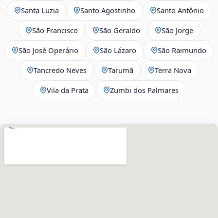
Santa Luzia
Santo Agostinho
Santo Antônio
São Francisco
São Geraldo
São Jorge
São José Operário
São Lázaro
São Raimundo
Tancredo Neves
Tarumã
Terra Nova
Vila da Prata
Zumbi dos Palmares