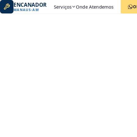
ENCANADOR
Serviços
Onde Atendemos
O
MANAUS
-
AM