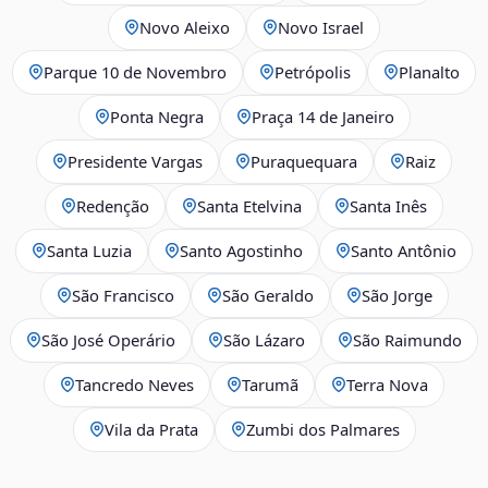
Novo Aleixo
Novo Israel
Parque 10 de Novembro
Petrópolis
Planalto
Ponta Negra
Praça 14 de Janeiro
Presidente Vargas
Puraquequara
Raiz
Redenção
Santa Etelvina
Santa Inês
Santa Luzia
Santo Agostinho
Santo Antônio
São Francisco
São Geraldo
São Jorge
São José Operário
São Lázaro
São Raimundo
Tancredo Neves
Tarumã
Terra Nova
Vila da Prata
Zumbi dos Palmares