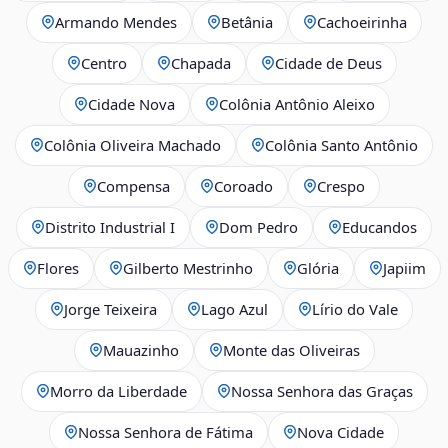
Armando Mendes
Betânia
Cachoeirinha
Centro
Chapada
Cidade de Deus
Cidade Nova
Colônia Antônio Aleixo
Colônia Oliveira Machado
Colônia Santo Antônio
Compensa
Coroado
Crespo
Distrito Industrial I
Dom Pedro
Educandos
Flores
Gilberto Mestrinho
Glória
Japiim
Jorge Teixeira
Lago Azul
Lírio do Vale
Mauazinho
Monte das Oliveiras
Morro da Liberdade
Nossa Senhora das Graças
Nossa Senhora de Fátima
Nova Cidade