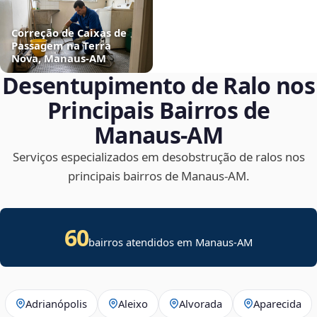
Correção de Caixas de
Passagem na Terra
Nova, Manaus‑AM
Desentupimento de Ralo nos
Principais Bairros de
Manaus‑AM
Serviços especializados em desobstrução de ralos nos
principais bairros de Manaus‑AM.
60
bairros atendidos em Manaus-AM
Adrianópolis
Aleixo
Alvorada
Aparecida