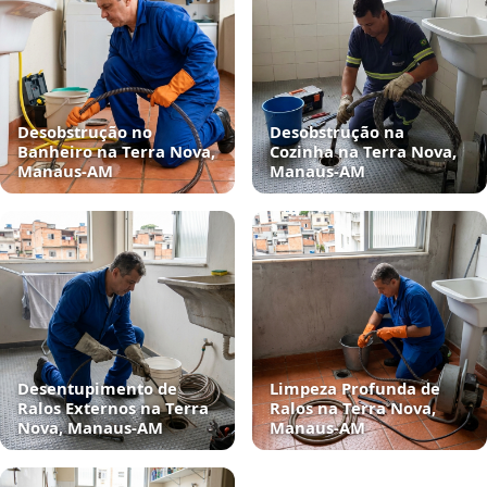
Desobstrução no
Desobstrução na
Banheiro na Terra Nova,
Cozinha na Terra Nova,
Manaus‑AM
Manaus‑AM
Desentupimento de
Limpeza Profunda de
Ralos Externos na Terra
Ralos na Terra Nova,
Nova, Manaus‑AM
Manaus‑AM