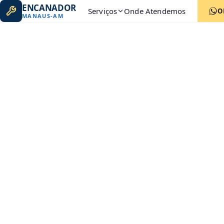
ENCANADOR
Serviços
Onde Atendemos
O
MANAUS
-
AM