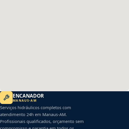
ENCANADOR
MANAUS
-
AM
Serviços hidráulicos completos com
atendimento 24h em
Manaus
-
AM
.
Profissionais qualificados, orçamento sem
compromisso e garantia em todos os