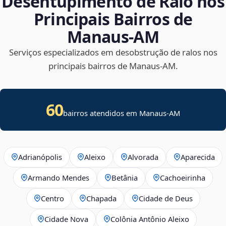
Desentupimento de Ralo nos
Principais Bairros de
Manaus‑AM
Serviços especializados em desobstrução de ralos nos
principais bairros de Manaus‑AM.
60
bairros atendidos em Manaus-AM
Adrianópolis
Aleixo
Alvorada
Aparecida
Armando Mendes
Betânia
Cachoeirinha
Centro
Chapada
Cidade de Deus
Cidade Nova
Colônia Antônio Aleixo