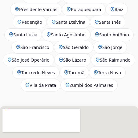
Presidente Vargas
Puraquequara
Raiz
Redenção
Santa Etelvina
Santa Inês
Santa Luzia
Santo Agostinho
Santo Antônio
São Francisco
São Geraldo
São Jorge
São José Operário
São Lázaro
São Raimundo
Tancredo Neves
Tarumã
Terra Nova
Vila da Prata
Zumbi dos Palmares