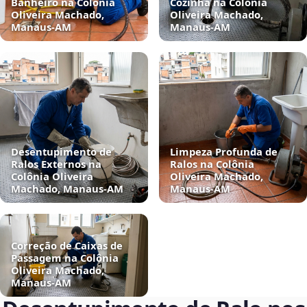
Banheiro na Colônia
Cozinha na Colônia
Oliveira Machado,
Oliveira Machado,
Manaus‑AM
Manaus‑AM
Desentupimento de
Limpeza Profunda de
Ralos Externos na
Ralos na Colônia
Colônia Oliveira
Oliveira Machado,
Machado, Manaus‑AM
Manaus‑AM
Correção de Caixas de
Passagem na Colônia
Oliveira Machado,
Manaus‑AM