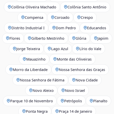
Colônia Oliveira Machado
Colônia Santo Antônio
Compensa
Coroado
Crespo
Distrito Industrial I
Dom Pedro
Educandos
Flores
Gilberto Mestrinho
Glória
Japiim
Jorge Teixeira
Lago Azul
Lírio do Vale
Mauazinho
Monte das Oliveiras
Morro da Liberdade
Nossa Senhora das Graças
Nossa Senhora de Fátima
Nova Cidade
Novo Aleixo
Novo Israel
Parque 10 de Novembro
Petrópolis
Planalto
Ponta Negra
Praça 14 de Janeiro